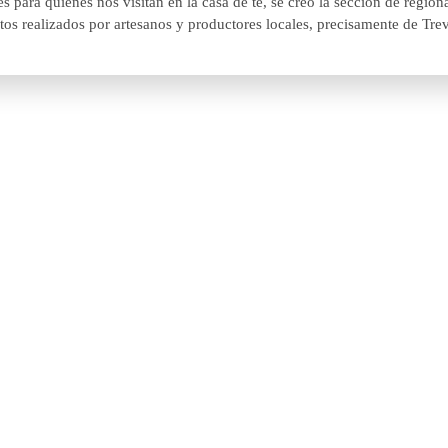
 para quienes nos visitan en la casa de té, se creó la sección de region
os realizados por artesanos y productores locales, precisamente de Trev