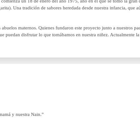
, comienza un 18 de enero del año 1975, año en el que se tomó la gran d
rita). Una tradición de sabores heredada desde nuestra infancia, que aú
los abuelos maternos. Quienes fundaron este proyecto junto a nuestros pa
 y que puedan disfrutar lo que tomábamos en nuestra niñez. Actualmente la 
 mamá y nuestra Nain.”