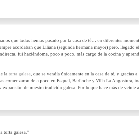
ermanos que todos hemos pasado por la casa de té… en diferentes mome
, siempre acordaban que Liliana (segunda hermana mayor) pero, llegado e
a indirecta, fui haciéndome, poco a poco, más cargo de la cocina y apr
e la
torta galesa
, que se vendía únicamente en la casa de té, y gracias
tas comenzaron de a poco en Esquel, Bariloche y Villa La Angostura, tod
, y expansión de nuestra tradición galesa. Por lo que hace más de vein
a torta galesa.”