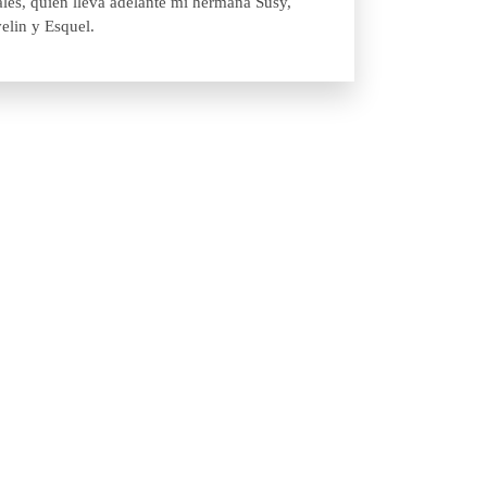
ales, quién lleva adelante mi hermana Susy,
elin y Esquel.