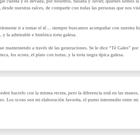
gie cuenta y es llevada, por nosotros, Susana y Javier, quienes somos 
 desde nuestras raíces, de compartir con todas las personas que nos vi
plemente ir a tomar el té… siempre buscamos acompañar con nuestra histo
y la admirable e histórica torta galesa.
igue manteniendo a través de las generaciones. Se le dice “Té Gales” por
ca, los scons, el plato con tortas, y la torta negra típica galesa.
den hacerlo con la misma receta, pero la diferencia está en las manos,
ero. Los scons son mi elaboración favorita, el punto intermedio entre 